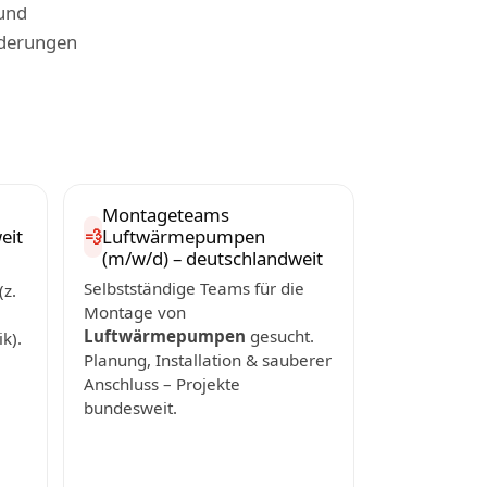
und
rderungen
Montageteams
eit
Luftwärmepumpen
💨
(m/w/d) – deutschlandweit
Selbstständige Teams für die
z.
Montage von
Luftwärmepumpen
gesucht.
k).
Planung, Installation & sauberer
Anschluss – Projekte
bundesweit.